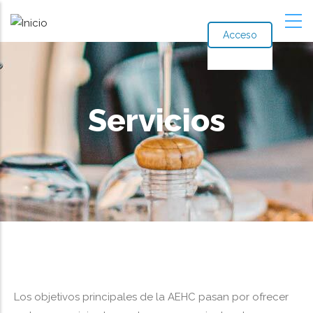
Acceso
Servicios
Ruta
de
navegación
Los objetivos principales de la AEHC pasan por ofrecer