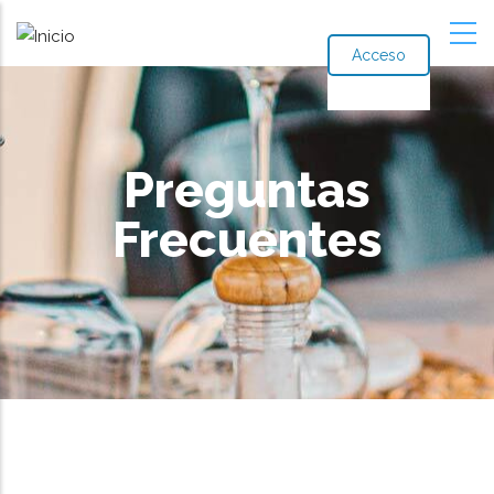
Acceso
Preguntas
Frecuentes
Ruta
de
navegación